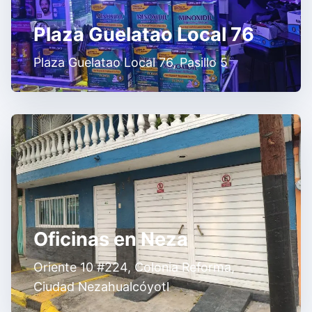
Plaza Guelatao Local 76
Plaza Guelatao Local 76, Pasillo 5
Oficinas en Neza
Oriente 10 #224, Colonia Reforma,
Ciudad Nezahualcóyotl