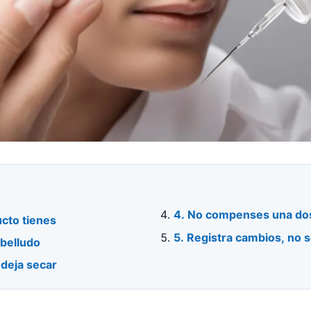
4. No compenses una dos
cto tienes
5. Registra cambios, no 
abelludo
 deja secar