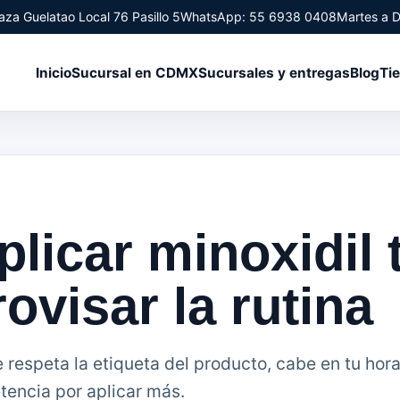
aza Guelatao Local 76 Pasillo 5
WhatsApp: 55 6938 0408
Martes a 
Inicio
Sucursal en CDMX
Sucursales y entregas
Blog
Ti
licar minoxidil 
ovisar la rutina
e respeta la etiqueta del producto, cabe en tu hora
encia por aplicar más.