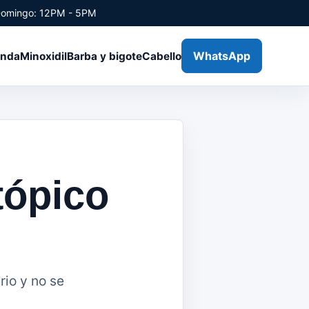
Domingo: 12PM - 5PM
WhatsApp
enda
Minoxidil
Barba y bigote
Cabello
tópico
rio y no se