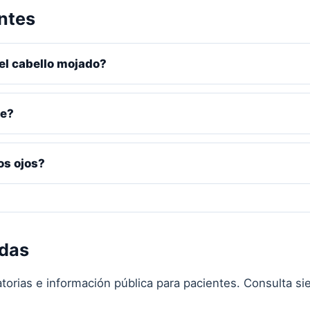
ntes
el cabello mojado?
te?
os ojos?
adas
torias e información pública para pacientes. Consulta si