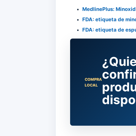
MedlinePlus: Minoxidi
FDA: etiqueta de min
FDA: etiqueta de esp
¿Quie
confi
COMPRA
produ
LOCAL
dispo