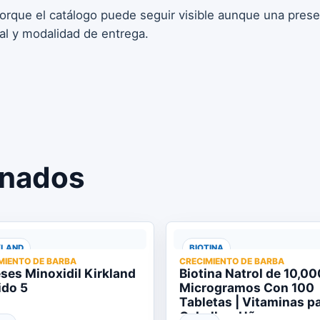
porque el catálogo puede seguir visible aunque una pres
tal y modalidad de entrega.
onados
KLAND
BIOTINA
MIENTO DE BARBA
CRECIMIENTO DE BARBA
ses Minoxidil Kirkland
Biotina Natrol de 10,00
ido 5
Microgramos Con 100
Tabletas | Vitaminas p
Cabello y Uñas