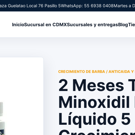
aza Guelatao Local 76 Pasillo 5
WhatsApp: 55 6938 0408
Martes a 
Inicio
Sucursal en CDMX
Sucursales y entregas
Blog
Ti
CRECIMIENTO DE BARBA / ANTICAIDA Y
2 Meses 
Minoxidil
Líquido 5 