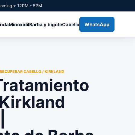
Domingo: 12PM - 5PM
WhatsApp
enda
Minoxidil
Barba y bigote
Cabello
 RECUPERAR CABELLO / KIRKLAND
Tratamiento
 Kirkland
|