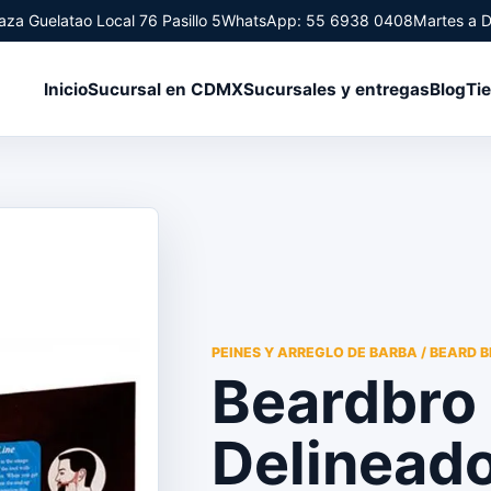
aza Guelatao Local 76 Pasillo 5
WhatsApp: 55 6938 0408
Martes a 
Inicio
Sucursal en CDMX
Sucursales y entregas
Blog
Ti
PEINES Y ARREGLO DE BARBA / BEARD 
Beardbro 
Delineado