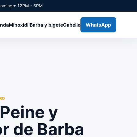
Domingo: 12PM - 5PM
WhatsApp
enda
Minoxidil
Barba y bigote
Cabello
BRO
Peine y
r de Barba