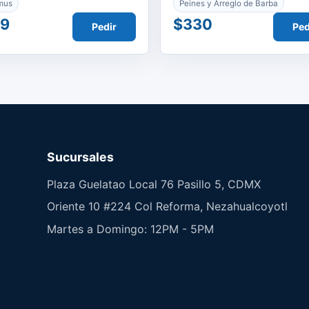
mus
Peines y Arreglo de Barba
49
$330
Pedir
Ped
Sucursales
Plaza Guelatao Local 76 Pasillo 5, CDMX
Oriente 10 #224 Col Reforma, Nezahualcoyotl
Martes a Domingo: 12PM - 5PM