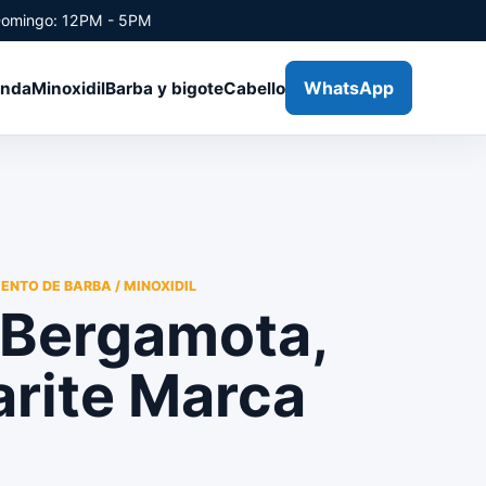
Domingo: 12PM - 5PM
WhatsApp
enda
Minoxidil
Barba y bigote
Cabello
ENTO DE BARBA / MINOXIDIL
 Bergamota,
arite Marca