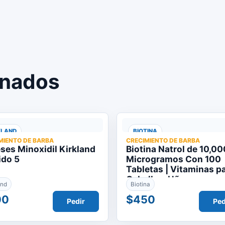
onados
KLAND
BIOTINA
MIENTO DE BARBA
CRECIMIENTO DE BARBA
ses Minoxidil Kirkland
Biotina Natrol de 10,00
ido 5
Microgramos Con 100
Tabletas | Vitaminas p
Cabello y Uñas
and
Biotina
00
$450
Pedir
Ped