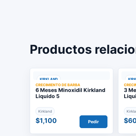
Productos relaci
KIRKLAND
KIR
CRECIMIENTO DE BARBA
CRECI
6 Meses Minoxidil Kirkland
3 Me
Liquido 5
Liqu
Kirkland
Kirkl
$1,100
$6
Pedir