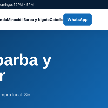
Domingo: 12PM - 5PM
WhatsApp
enda
Minoxidil
Barba y bigote
Cabello
barba y
r
ompra local. Sin