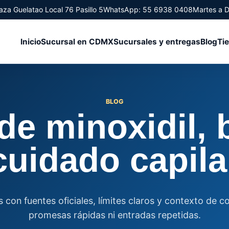
aza Guelatao Local 76 Pasillo 5
WhatsApp: 55 6938 0408
Martes a 
Inicio
Sucursal en CDMX
Sucursales y entregas
Blog
Ti
BLOG
de minoxidil, 
cuidado capila
 con fuentes oficiales, límites claros y contexto de c
promesas rápidas ni entradas repetidas.