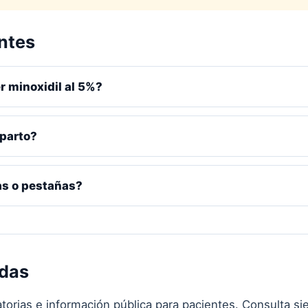
ntes
r minoxidil al 5%?
sparto?
as o pestañas?
adas
torias e información pública para pacientes. Consulta si