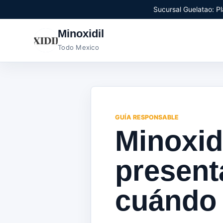
Sucursal Guelatao: Pl
Minoxidil
Todo Mexico
GUÍA RESPONSABLE
Minoxid
present
cuándo 