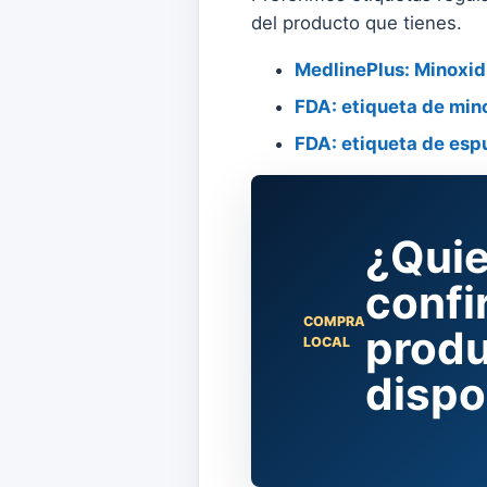
del producto que tienes.
MedlinePlus: Minoxidi
FDA: etiqueta de min
FDA: etiqueta de esp
¿Quie
confi
COMPRA
produ
LOCAL
dispo