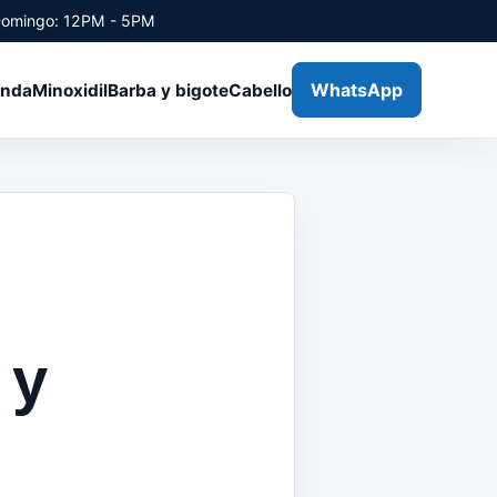
Domingo: 12PM - 5PM
WhatsApp
enda
Minoxidil
Barba y bigote
Cabello
 y