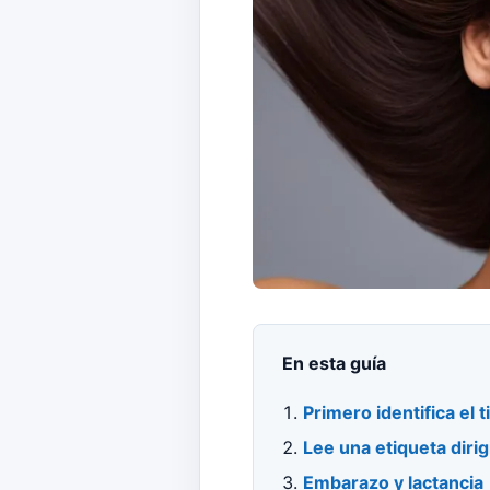
En esta guía
Primero identifica el t
Lee una etiqueta diri
Embarazo y lactancia