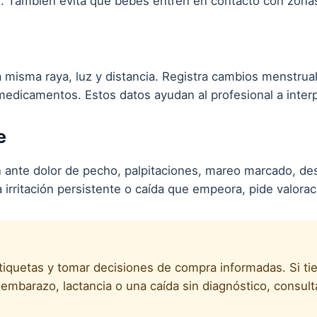
es. También evita que bebés entren en contacto con zonas
 misma raya, luz y distancia. Registra cambios menstrua
medicamentos. Estos datos ayudan al profesional a interpr
e
 ante dolor de pecho, palpitaciones, mareo marcado, d
ra irritación persistente o caída que empeora, pide valorac
etiquetas y tomar decisiones de compra informadas. Si ti
mbarazo, lactancia o una caída sin diagnóstico, consult