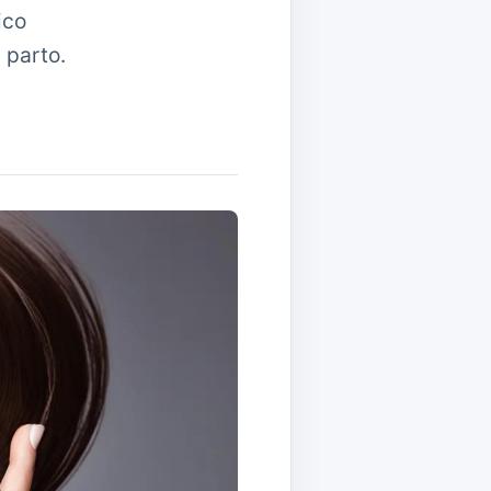
ico
 parto.