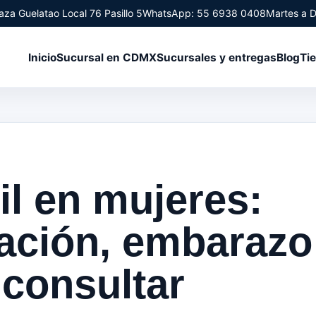
aza Guelatao Local 76 Pasillo 5
WhatsApp: 55 6938 0408
Martes a 
Inicio
Sucursal en CDMX
Sucursales y entregas
Blog
Ti
il en mujeres:
ación, embarazo
consultar