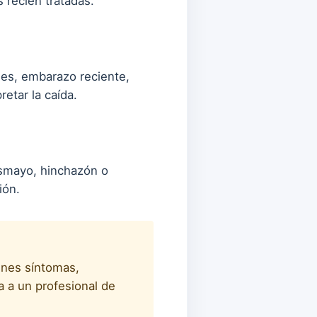
 recién tratadas.
les, embarazo reciente,
etar la caída.
esmayo, hinchazón o
ión.
enes síntomas,
a a un profesional de