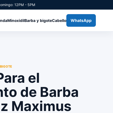
Domingo: 12PM - 5PM
WhatsApp
enda
Minoxidil
Barba y bigote
Cabello
 BIGOTE
ara el
nto de Barba
oz Maximus