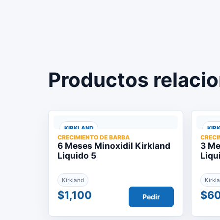
Productos relaci
KIRKLAND
KIR
CRECIMIENTO DE BARBA
CRECI
6 Meses Minoxidil Kirkland
3 Me
Liquido 5
Liqu
Kirkland
Kirkl
$1,100
$6
Pedir