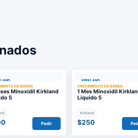
onados
KLAND
KIRKLAND
MIENTO DE BARBA
CRECIMIENTO DE BARBA
ses Minoxidil Kirkland
1 Mes Minoxidil Kirkla
ido 5
Liquido 5
and
Kirkland
00
$250
Pedir
Ped