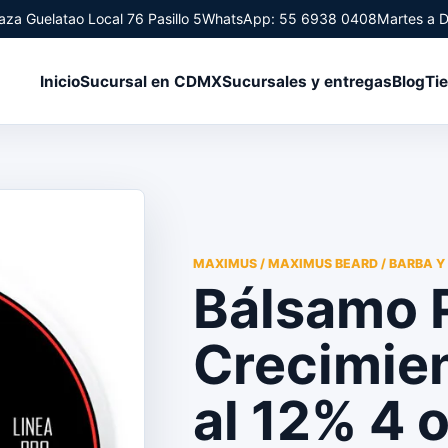
aza Guelatao Local 76 Pasillo 5
WhatsApp: 55 6938 0408
Martes a 
Inicio
Sucursal en CDMX
Sucursales y entregas
Blog
Ti
MAXIMUS / MAXIMUS BEARD / BARBA Y
Bálsamo P
Crecimie
al 12% 4 