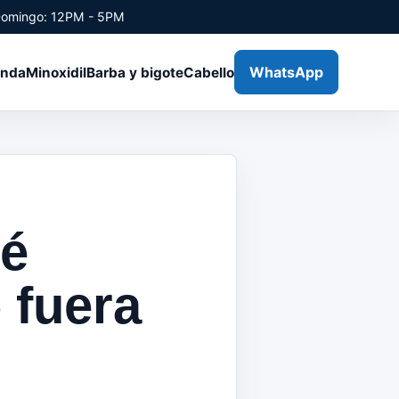
Domingo: 12PM - 5PM
WhatsApp
enda
Minoxidil
Barba y bigote
Cabello
ué
 fuera