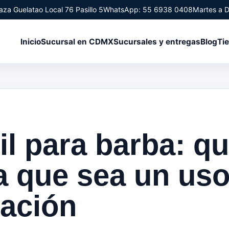
aza Guelatao Local 76 Pasillo 5
WhatsApp: 55 6938 0408
Martes a 
Inicio
Sucursal en CDMX
Sucursales y entregas
Blog
Ti
il para barba: q
ca que sea un uso
cación