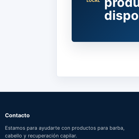
produ
LOCAL
dispo
Contacto
Estamos para ayudarte con productos para barba,
cabello y recuperación capilar.