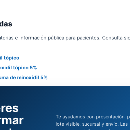
adas
torias e información pública para pacientes. Consulta si
l tópico
oxidil tópico 5%
uma de minoxidil 5%
res
rmar
Te ayudamos con presentación, p
lote visible, sucursal y envío. Las