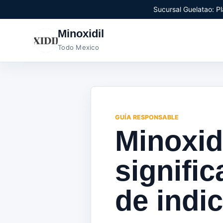
Sucursal Guelatao: Pl
Minoxidil
Todo Mexico
GUÍA RESPONSABLE
Minoxid
signifi
de indi