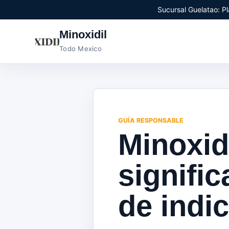
Sucursal Guelatao: Pl
Minoxidil
Todo Mexico
GUÍA RESPONSABLE
Minoxid
signifi
de indi