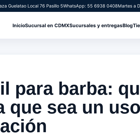
aza Guelatao Local 76 Pasillo 5
WhatsApp: 55 6938 0408
Martes a 
Inicio
Sucursal en CDMX
Sucursales y entregas
Blog
Ti
il para barba: q
ca que sea un uso
cación