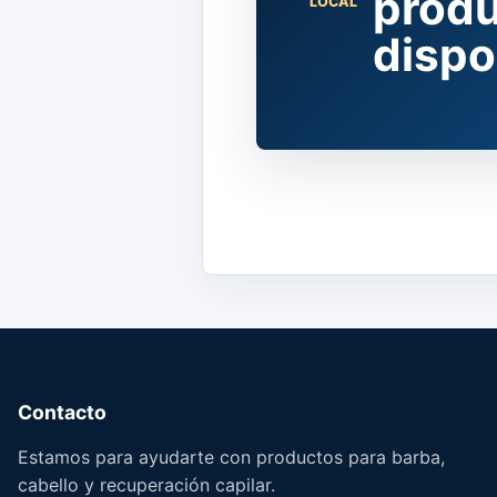
produ
LOCAL
dispo
Contacto
Estamos para ayudarte con productos para barba,
cabello y recuperación capilar.