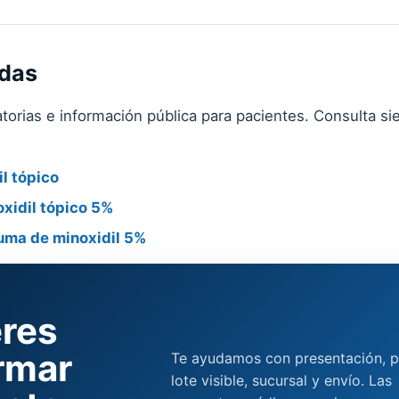
adas
torias e información pública para pacientes. Consulta si
l tópico
oxidil tópico 5%
uma de minoxidil 5%
res
rmar
Te ayudamos con presentación, p
lote visible, sucursal y envío. Las