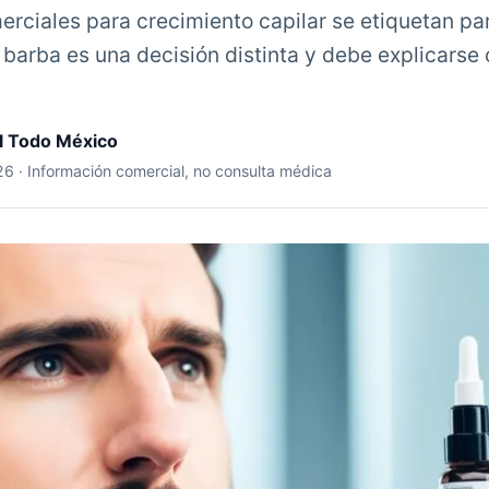
rciales para crecimiento capilar se etiquetan par
a barba es una decisión distinta y debe explicars
il Todo México
026 · Información comercial, no consulta médica