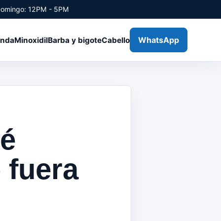
Domingo: 12PM - 5PM
WhatsApp
enda
Minoxidil
Barba y bigote
Cabello
ué
 fuera