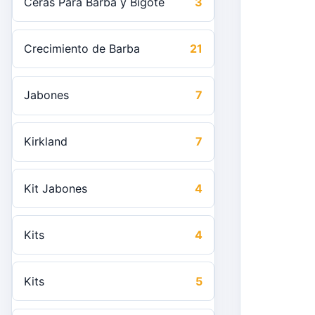
Ceras Para Barba y Bigote
3
Crecimiento de Barba
21
Jabones
7
Kirkland
7
Kit Jabones
4
Kits
4
Kits
5