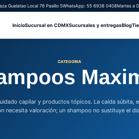
aza Guelatao Local 76 Pasillo 5
WhatsApp: 55 6938 0408
Martes a 
Inicio
Sucursal en CDMX
Sucursales y entregas
Blog
Ti
CATEGORIA
ampoos Maxi
idado capilar y productos tópicos. La caída súbita, 
ón necesita valoración; un shampoo no sustituye el di