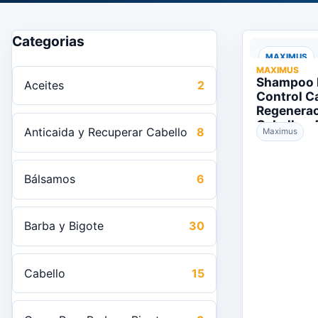
Categorias
MAXIMUS
MAXIMUS
Shampoo M
Aceites
2
Control C
Regenerac
Cabello – 
Anticaida y Recuperar Cabello
8
Maximus
Bálsamos
6
Barba y Bigote
30
Cabello
15