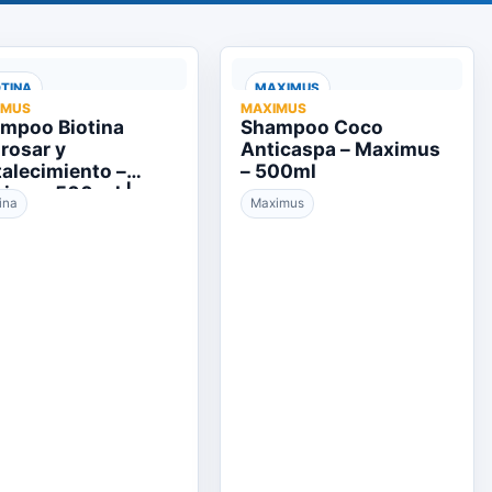
OTINA
MAXIMUS
IMUS
MAXIMUS
mpoo Biotina
Shampoo Coco
rosar y
Anticaspa – Maximus
talecimiento –
– 500ml
imus 500 ml |
ina
Maximus
aminas para
ello y Uñas