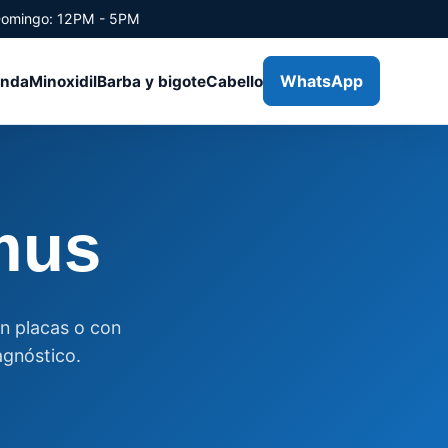
Domingo: 12PM - 5PM
WhatsApp
enda
Minoxidil
Barba y bigote
Cabello
mus
en placas o con
agnóstico.