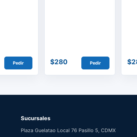
$280
$2
Pedir
Pedir
Sucursales
Plaza Guelatao Local 76 Pasillo 5, CDMX