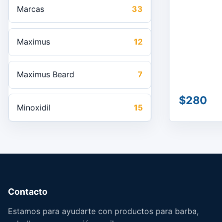
Marcas
33
Maximus
12
Maximus Beard
7
$280
Minoxidil
15
Contacto
Estamos para ayudarte con productos para barba,