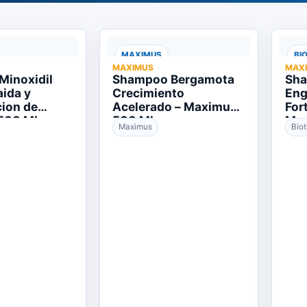
MAXIMUS
BI
MAXIMUS
MAX
inoxidil
Shampoo Bergamota
Sha
aida y
Crecimiento
Eng
ion de
Acelerado – Maximus
For
500 Ml.
500 Ml.
Max
Maximus
Biot
Vit
Cab