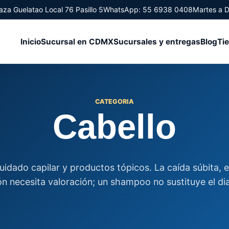
aza Guelatao Local 76 Pasillo 5
WhatsApp: 55 6938 0408
Martes a 
Inicio
Sucursal en CDMX
Sucursales y entregas
Blog
Ti
CATEGORIA
Cabello
idado capilar y productos tópicos. La caída súbita, 
ón necesita valoración; un shampoo no sustituye el di