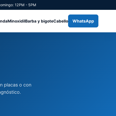
Domingo: 12PM - 5PM
WhatsApp
enda
Minoxidil
Barba y bigote
Cabello
en placas o con
agnóstico.