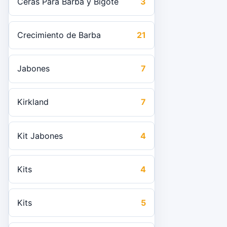
Ceras Para Barba y Bigote
3
Crecimiento de Barba
21
Jabones
7
Kirkland
7
Kit Jabones
4
Kits
4
Kits
5