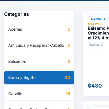
Categorias
MAXIMUS
MAXIMUS
Bálsamo P
Aceites
2
Crecimien
al 12% 4 
Anticaida y Recuperar Cabello
8
Maximus
Bálsamos
6
Barba y Bigote
30
$480
Cabello
15