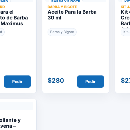
EARD
BARBA Y BIGOTE
KI
ARD
BARBA Y BIGOTE
KIT 
ara el
Aceite Para la Barba
Kit
to de Barba
30 ml
Cre
z Maximus
Bar
Jab
rd
Barba y Bigote
Kit
$280
$2
Pedir
Pedir
oliante y
Avena –