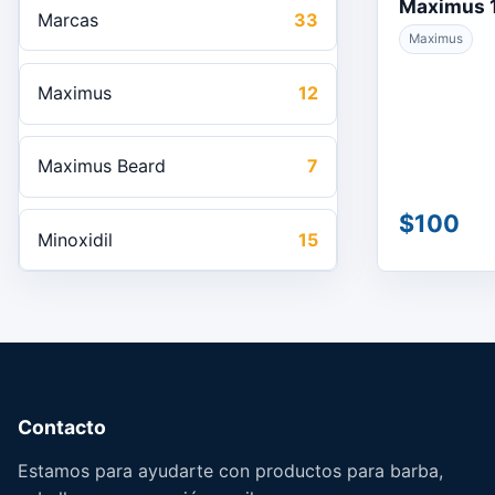
Maximus 
Marcas
33
Maximus
Maximus
12
Maximus Beard
7
$100
Minoxidil
15
Contacto
Estamos para ayudarte con productos para barba,