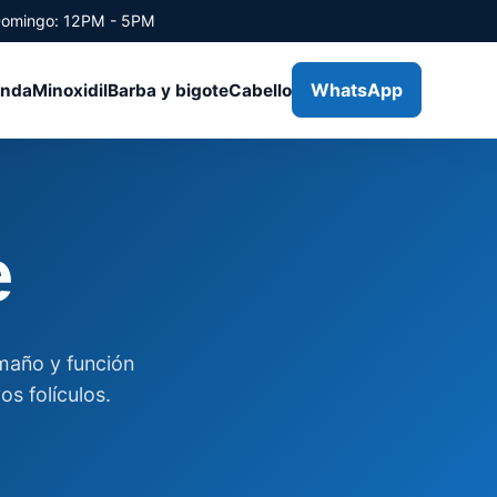
Domingo: 12PM - 5PM
WhatsApp
enda
Minoxidil
Barba y bigote
Cabello
e
maño y función
os folículos.