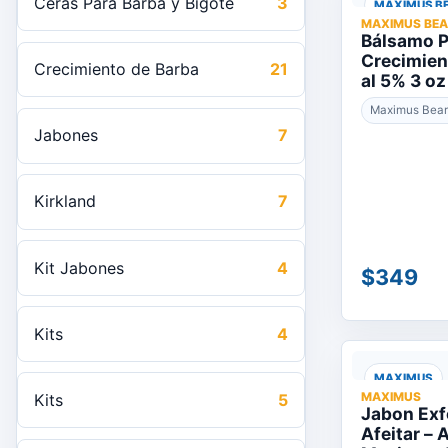
Ceras Para Barba y Bigote
3
MAXIMUS B
MAXIMUS BE
Bálsamo P
Crecimien
Crecimiento de Barba
21
al 5% 3 o
Maximus Bea
Jabones
7
Kirkland
7
Kit Jabones
4
$349
Kits
4
MAXIMUS
MAXIMUS
Kits
5
Jabon Exf
Afeitar – 