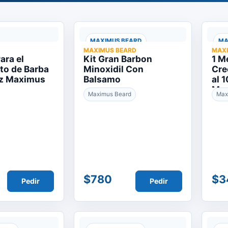
MAXIMUS BEARD
MA
MAXIMUS BEARD
MAX
ara el
Kit Gran Barbon
1 M
to de Barba
Minoxidil Con
Cre
oz Maximus
Balsamo
al 
Ma
Maximus Beard
Max
$780
$3
Pedir
Pedir