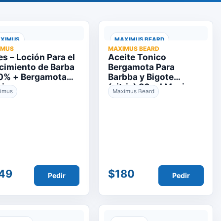
XIMUS
MAXIMUS BEARD
IMUS
MAXIMUS BEARD
es – Loción Para el
Aceite Tonico
cimiento de Barba
Bergamota Para
10% + Bergamota
Barbba y Bigote
ximus
(citrix) 30 ml Maximus
imus
Maximus Beard
49
$180
Pedir
Pedir