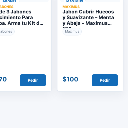
T JABONES
MAXIMUS
JABONES
MAXIMUS
 de 3 Jabones
Jabon Cubrir Huecos
cimiento Para
y Suavizante – Menta
ba. Arma tu Kit de
y Abeja – Maximus
ones
100 gr
 Jabones
Maximus
70
$100
Pedir
Pedir