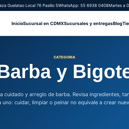
aza Guelatao Local 76 Pasillo 5
WhatsApp: 55 6938 0408
Martes a 
Inicio
Sucursal en CDMX
Sucursales y entregas
Blog
Ti
CATEGORIA
Barba y Bigot
a cuidado y arreglo de barba. Revisa ingredientes, ta
 uno: cuidar, limpiar o peinar no equivale a crear nuev